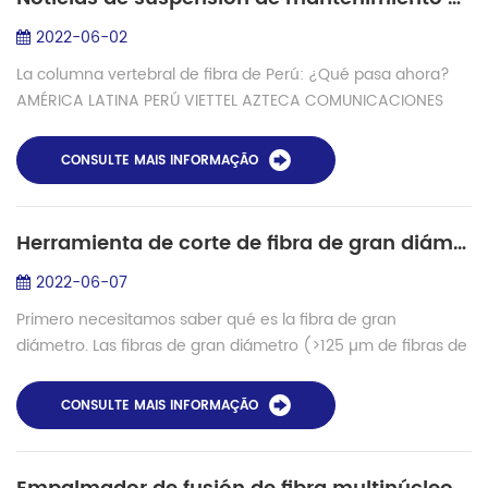
2022-06-02
La columna vertebral de fibra de Perú: ¿Qué pasa ahora?
AMÉRICA LATINA PERÚ VIETTEL AZTECA COMUNICACIONES
GILAT REDES ÓPTICAS REDES DE FIBRA ÓPTICA PRONATEL
RDNFO SATELITAL TELECOMUNICACIONES Backbone...
CONSULTE MAIS INFORMAÇÃO
Herramienta de corte de fibra de gran diámetro
2022-06-07
Primero necesitamos saber qué es la fibra de gran
diámetro. Las fibras de gran diámetro (>125 µm de fibras de
telecomunicaciones estándar) se utilizan en una variedad
de aplicaciones, como sistemas...
CONSULTE MAIS INFORMAÇÃO