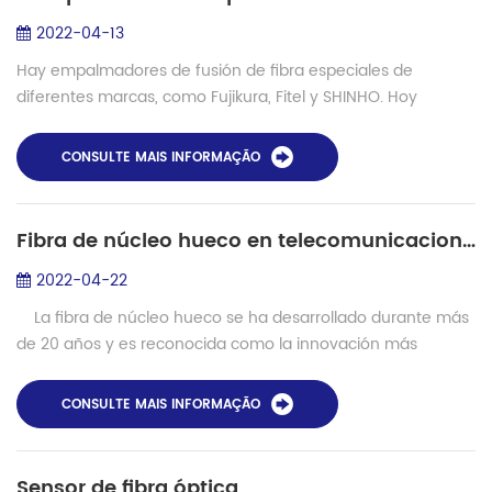
2022-04-13
Hay empalmadores de fusión de fibra especiales de
diferentes marcas, como Fujikura, Fitel y SHINHO. Hoy
veremos la comparación entre Fujikura FSM100P, FSM 100M,
FSM100M+, FSM100P+ y las empalmadoras d...
CONSULTE MAIS INFORMAÇÃO
Fibra de núcleo hueco en telecomunicaciones de fibra óptica y láseres
2022-04-22
La fibra de núcleo hueco se ha desarrollado durante más
de 20 años y es reconocida como la innovación más
revolucionaria en la tecnología de fibra de cristal fotónico.
En este tipo de fi...
CONSULTE MAIS INFORMAÇÃO
Sensor de fibra óptica