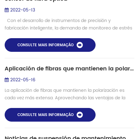
2022-05-13
Con el desarrollo de instrumentos de precisión y
fabricación inteligente, la demanda de monitoreo de estrés
pequeño es cada vez más grande, las alas del monitoreo de
estrés de aeronaves, por ej...
CONSULTE MAIS INFORMAÇÃO
Aplicación de fibras que mantienen la polarización
2022-05-16
La aplicación de fibras que mantienen la polarización es
cada vez más extensa. Aprovechando las ventajas de la
fibra óptica, impulsada por el Internet de las Cosas, habrá
aplicaciones más significativ...
CONSULTE MAIS INFORMAÇÃO
Noticias de suspensión de mantenimiento de red de fibra troncal de Perú - proyectos de fusionadoras