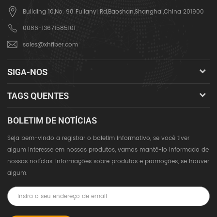
Building 10,No. 98 Fulianyi Rd,Baoshan,Shanghai,China 201900
0086-13671585101
sales@xhfiber.com
SIGA-NOS
TAGS QUENTES
BOLETIM DE NOTÍCIAS
Seja bem-vindo a registrar o boletim informativo, se você tiver
algum interesse em nossos produtos, vamos mantê-lo informado de
nossas notícias, informações sobre produtos e promoções, se houver
algum.