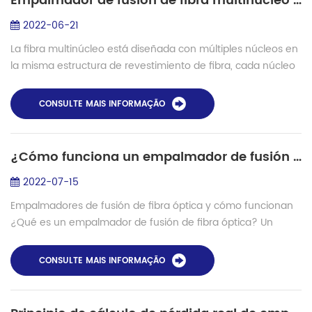
Empalmador de fusión de fibra multinúcleo Shinho S-22 ¡Nuevo lanzamiento!
2022-06-21
La fibra multinúcleo está diseñada con múltiples núcleos en
la misma estructura de revestimiento de fibra, cada núcleo
es equivalente a una unidad de transmisión independiente,
y en la misma fibra, mú...
CONSULTE MAIS INFORMAÇÃO
¿Cómo funciona un empalmador de fusión de fibra?
2022-07-15
Empalmadores de fusión de fibra óptica y cómo funcionan
¿Qué es un empalmador de fusión de fibra óptica? Un
empalmador de fusión de fibra óptica es un dispositivo que
utiliza un arco eléctrico para fu...
CONSULTE MAIS INFORMAÇÃO